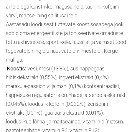
aineid ega kunstlikke: magusaineid, tauriini, kofeiini,
värv-, maitse- ning säilitusaineid.
Aastasadu loodusest tuttavate koostisosadega jook
sobib oma energeetiliste ja toniseerivate omaduste
tõttu aktiivsetele, sportlikele, füüsilist ja vaimset tööd
tegevatele ning elu nautivatele inimestele
Kerge
mulliga.
Koostis:
vesi, mesi (13,8%), süsihappegaas,
hibiskiekstrakt (0,55%), ingveri ekstrakt (0,4%),
marakuja-passion vilja mahl (0,1%) kontsentraadist,
happesuse regulaator: sidrunhape, atseroola ekstrakt
(0,045%), looduslik kofeiin (0,032%), ženšenni
ekstrakt (0,01%), guaraana ekstrakt (0,01%),
looduslikud lõhna- ja maitseained, vitamiinid (niatsiin,
pantoteenhape, vitamiin B6, vitamiin B12).