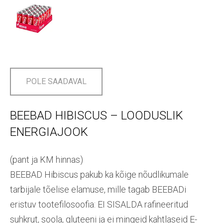
POLE SAADAVAL
BEEBAD HIBISCUS – LOODUSLIK
ENERGIAJOOK
(pant ja KM hinnas)
BEEBAD Hibiscus pakub ka kõige nõudlikumale
tarbijale tõelise elamuse, mille tagab BEEBADi
eristuv tootefilosoofia: EI SISALDA rafineeritud
suhkrut, soola, gluteeni ja ei mingeid kahtlaseid E-