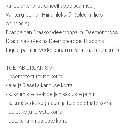
kaneelalkoholist kaneelhappe saamisel)
Wintergreen oil Hiina iileksi õli (Oleum Ilicis
chinensis)
Dracoalban Draakon-deemonpalmi Daemonorops
Draco vaik (Resina Daemonoropis Draconis)
Liquid paraffin Vedel parafiin (Paraffinum liquidum)
TOETAB ORGANISMI:
- jäsemete tuimuse korral
- ala- ja ülaselja kanguse korral
- kukkumiste, löökide ja nikastuste puhul
- kuuma vedelikuga, auru ja tule põletuste korral
- põletike ja tursete korral
- putukahammustuste korral