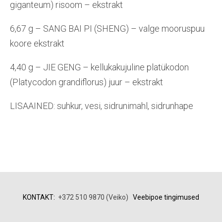
giganteum) risoom – ekstrakt
6,67 g – SANG BAI PI (SHENG) – valge mooruspuu
koore ekstrakt
4,40 g – JIE GENG – kellukakujuline platükodon
(Platycodon grandiflorus) juur – ekstrakt
LISAAINED: suhkur, vesi, sidrunimahl, sidrunhape
KONTAKT:
+372 510 9870 (Veiko)
Veebipoe tingimused