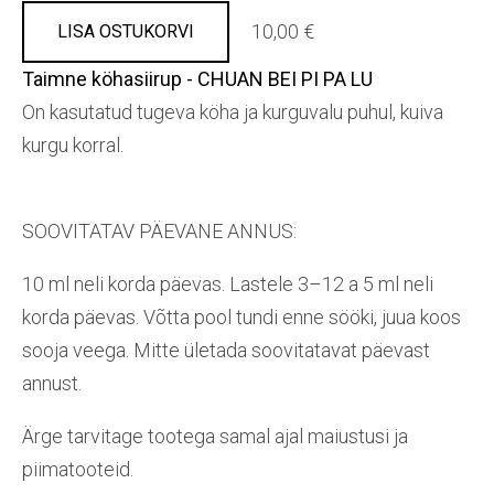
10,00 €
LISA OSTUKORVI
Taimne köhasiirup - CHUAN BEI PI PA LU
On kasutatud tugeva köha ja kurguvalu puhul, kuiva
kurgu korral.
SOOVITATAV PÄEVANE ANNUS:
10 ml neli korda päevas. Lastele 3–12 a 5 ml neli
korda päevas. Võtta pool tundi enne sööki, juua koos
sooja veega. Mitte ületada soovitatavat päevast
annust.
Ärge tarvitage tootega samal ajal maiustusi ja
piimatooteid.